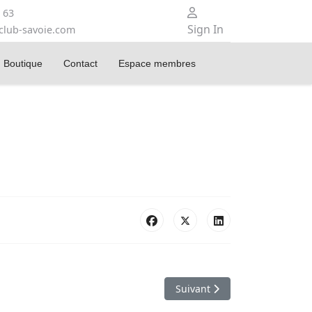
 63
Sign In
club-savoie.com
Boutique
Contact
Espace membres
Article suivant : Brevet d'Init
Suivant