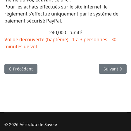
Pour les achats effectués sur le site internet, le
règlement s'effectue uniquement par le système de
paiement sécurisé PayPal.
240,00 €
l'unité
Vol de découverte (baptême) - 1 à 3 personnes - 30
minutes de vol
Article précédent : Passeports Initiation au Pilotage
Article suivan
Précédent
Suivant
© 2026 Aéroclub de Savoie