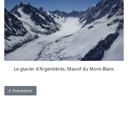
Le glacier d'Argentières, Massif du Mont-Blanc
Article précédent : Loisirs et activités à proximité
Précédent